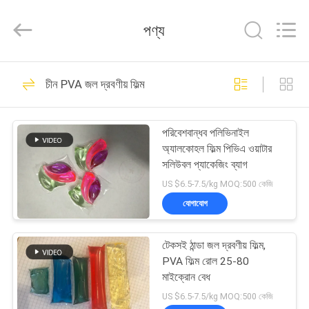
Changzhou
Greencradleland
Macromolecule
পণ্য
Materials
Co.,
Ltd..
All
Rights
বাড়ি
38
Reserved.
চীন PVA জল দ্রবণীয় ফিল্ম
PVA জল দ্রবণীয় ফিল্ম
পণ্য
পরিবেশবান্ধব পলিভিনাইল
অ্যালকোহল ফিল্ম পিভিএ ওয়াটার
আমাদের
সলিউবল প্যাকেজিং ব্যাগ
সম্বন্ধে
US $6.5-7.5/kg MOQ:500 কেজি
যোগাযোগ
73
কারখানা
টেকসই ঠান্ডা জল দ্রবণীয় ফিল্ম,
পরিদর্শন
জল দ্রবীভূত করা রিলিজ ফিল্ম
PVA ফিল্ম রোল 25-80
মাইক্রোন বেধ
গুণমান
US $6.5-7.5/kg MOQ:500 কেজি