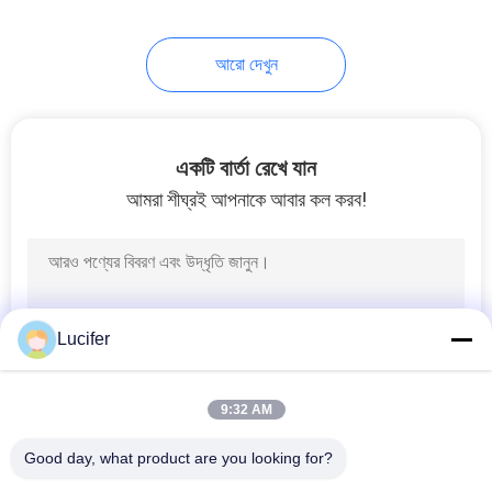
8
আরো দেখুন
জীববিজ্ঞানযোগ্য শপিং ব্যাগ
একটি বার্তা রেখে যান
আমরা শীঘ্রই আপনাকে আবার কল করব!
12
বায়োডগ্রেডেবেল পপ ব্যাগ
Lucifer
9:32 AM
Good day, what product are you looking for?