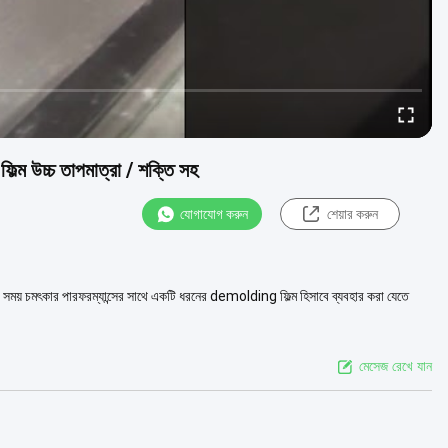
্ম উচ্চ তাপমাত্রা / শক্তি সহ
যোগাযোগ করুন
শেয়ার করুন
রার সময় চমৎকার পারফরম্যান্সের সাথে একটি ধরনের demolding ফিল্ম হিসাবে ব্যবহার করা যেতে
মেসেজ রেখে যান