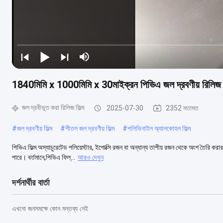
1840মিমি x 1000মিমি x 30মাইক্রন পিভিএ জল দ্রবণীয় রিলিজ ফিল
জল দ্রবীভূত করা রিলিজ ফিল্ম
2025-07-30
2352 মতামত
#
জল দ্রবণীয় ফিল্ম
#
শীতল জল দ্রবণীয় ফিল্ম
#
পলিভিনাইল অ্যালকোহল ফিল্ম
পিভিএ ফিল্ম অস্যাচুরেটেড পলিয়েস্টার, ইপোক্সি রজন বা অন্যান্য তাপীয় রজন থেকে অংশ তৈরি ক
পারে। বর্তমানে,পিভিএ ফিল্...
আরও দেখুন
দর্শনার্থীর বার্তা
এখনো জনসমক্ষে কোন মন্তব্য নেই