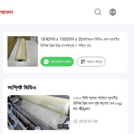
য আবেদন
1840মিমি x 1000মিমি x 30মাইক্রন পিভিএ জল দ্রবণীয়
রিলিজ ফিল্ম উচ্চ তাপমাত্রা / শক্তি সহ
যোগাযোগ করুন
আরও জানুন
সংশ্লিষ্ট ভিডিও
১৭০০ মিমি প্রস্থ পানিতে দ্রবণীয়
রিলিজ ফিল্ম ভাল পৃষ্ঠ মসৃণতা বেধ ৩০μ
m-40μm
জল দ্রবীভূত করা রিলিজ ফিল্ম
2025-07-30
00:15