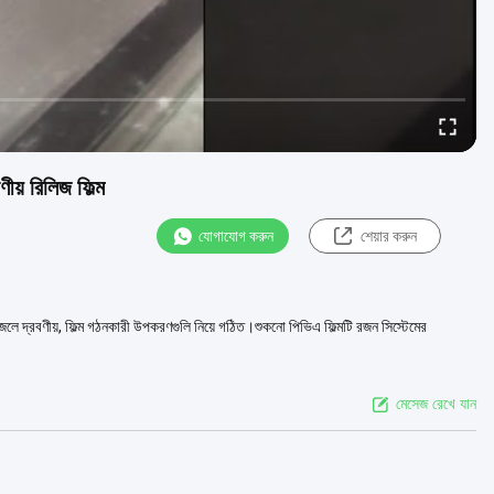
ীয় রিলিজ ফিল্ম
যোগাযোগ করুন
শেয়ার করুন
 দ্রবণীয়, ফিল্ম গঠনকারী উপকরণগুলি নিয়ে গঠিত।শুকনো পিভিএ ফিল্মটি রজন সিস্টেমের
মেসেজ রেখে যান