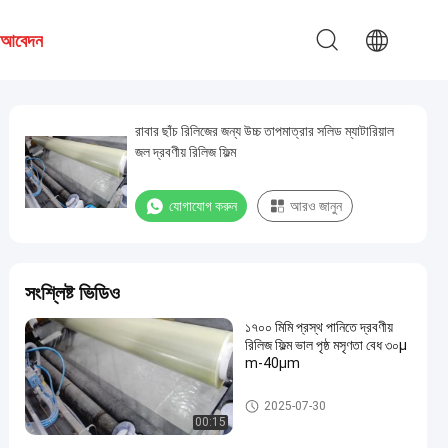
য আবেদন
রাবার ছাঁচ রিলিজের জন্য উচ্চ তাপমাত্রার সলিড ম্যাটারিয়াল
জল দ্রবণীয় রিলিজ ফিল্ম
যোগাযোগ করুন
আরও জানুন
সংশ্লিষ্ট ভিডিও
১৭০০ মিমি প্রস্থ পানিতে দ্রবণীয়
রিলিজ ফিল্ম ভাল পৃষ্ঠ মসৃণতা বেধ ৩০μ
m-40μm
জল দ্রবীভূত করা রিলিজ ফিল্ম
2025-07-30
00:15