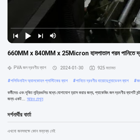
660MM x 840MM x 25Micron হাসপাতাল গরম পানিতে দ্রবণীয়
PVA জল দ্রবণীয় ব্যাগ
2024-01-30
925 মতামত
#
পলিভিনাইল অ্যালকোহল প্লাস্টিকের ব্যাগ
#
পানিতে দ্রবণীয় বায়োডেগ্র্যাডেবল ব্যাগ
#
জ
কর্মীদের এবং দূষিত লন্ড্রিগুলির মধ্যে যোগাযোগ হ্রাস করার জন্য, প্যাকেজিং জল দ্রবণীয় ব্যাগটি ঘন
জন্য একট....
আরও দেখুন
দর্শনার্থীর বার্তা
এখনো জনসমক্ষে কোন মন্তব্য নেই