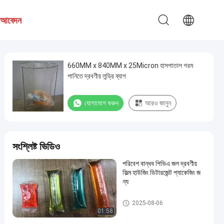
য আবেদন
660MM x 840MM x 25Micron হাসপাতাল গরম
পানিতে দ্রবণীয় লন্ড্রি ব্যাগ
যোগাযোগ করুন
আরও জানুন
সংশ্লিষ্ট ভিডিও
পরিবেশ বান্ধব পিভিএ জল দ্রবণীয়
ফিল্ম হাউজিং ডিটারজেন্ট প্যাকেজিং জ
ন্য
PVA জল দ্রবণীয় ব্যাগ
2025-08-06
01:58