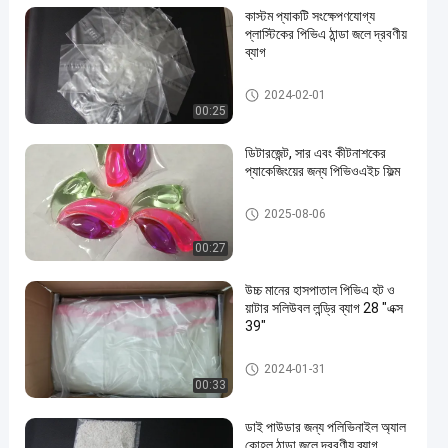
কাস্টম প্যাকটি সংক্ষেপণযোগ্য
প্লাস্টিকের পিভিএ ঠান্ডা জলে দ্রবণীয়
ব্যাগ
PVA জল দ্রবণীয় ব্যাগ
2024-02-01
00:25
ডিটারজেন্ট, সার এবং কীটনাশকের
প্যাকেজিংয়ের জন্য পিভিওএইচ ফিল্ম
PVA জল দ্রবণীয় ব্যাগ
2025-08-06
00:27
উচ্চ মানের হাসপাতাল পিভিএ হট ও
য়াটার সলিউবল লন্ড্রি ব্যাগ 28 "এক্স
39"
PVA জল দ্রবণীয় ব্যাগ
2024-01-31
00:33
ডাই পাউডার জন্য পলিভিনাইল অ্যাল
কোহল ঠান্ডা জলে দ্রবণীয় ব্যাগ